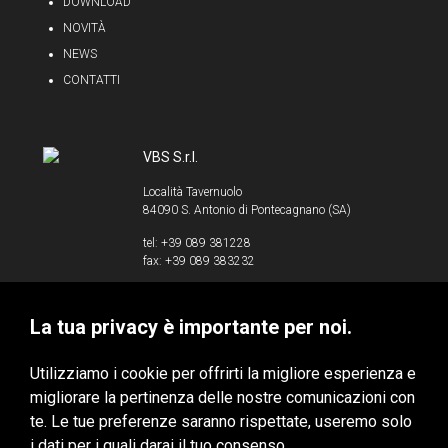
DOWNLOAD
NOVITÀ
NEWS
CONTATTI
VBS S.r.l.
Località Tavernuolo
84090 S. Antonio di Pontecagnano (SA)
tel: +39 089 381228
fax: +39 089 383232
info@vbssrl.it
La tua privacy è importante per noi.
P.IVA 00853520658
Utilizziamo i cookie per offrirti la migliore esperienza e
migliorare la pertinenza delle nostre comunicazioni con
te. Le tue preferenze saranno rispettate, useremo solo
VBS S.r.l. © 2020 - Tutti i diritti riservati
i dati per i quali darai il tuo consenso.