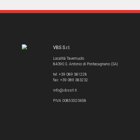
VBS S.r.l.
Località Tavernuolo
84090 S. Antonio di Pontecagnano (SA)
tel: +39 089 381228
fax: +39 089 383232
info@vbssrl.it
P.IVA 00853520658