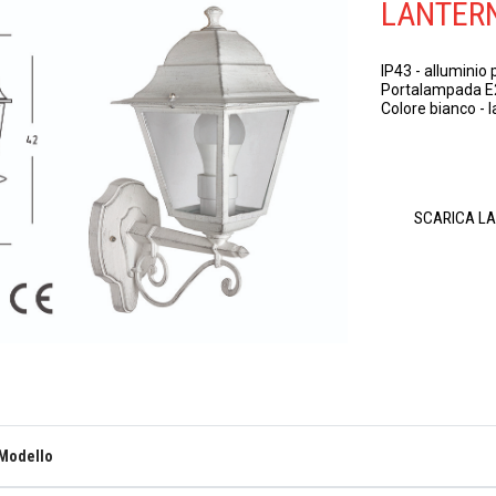
LANTERN
IP43 - alluminio 
Portalampada E27
Colore bianco -
SCARICA L
Modello