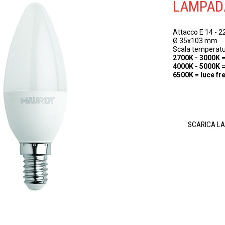
LAMPADA
Attacco E 14 - 2
Ø 35x103 mm
Scala temperatu
2700K - 3000K =
4000K - 5000K =
6500K = luce fr
SCARICA L