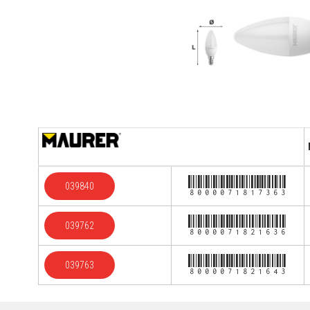
8000071817363
039840
8000071821636
039762
8000071821643
039763