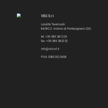
VBS S.r.l.
Località Tavernuolo
84090 S. Antonio di Pontecagnano (SA)
tel: +39 089 381228
fax: +39 089 383232
info@vbssrl.it
P.IVA 00853520658