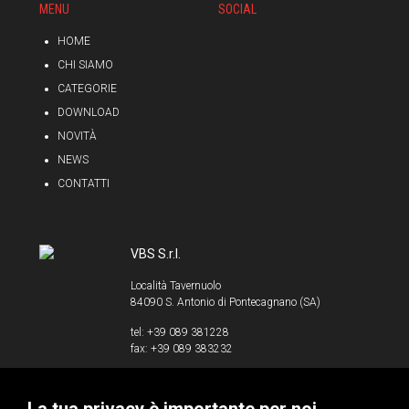
MENU
SOCIAL
HOME
CHI SIAMO
CATEGORIE
DOWNLOAD
NOVITÀ
NEWS
CONTATTI
VBS S.r.l.
Località Tavernuolo
84090 S. Antonio di Pontecagnano (SA)
tel: +39 089 381228
fax: +39 089 383232
info@vbssrl.it
P.IVA 00853520658