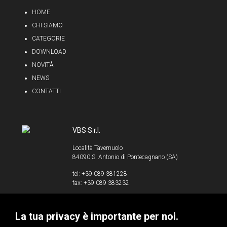
HOME
CHI SIAMO
CATEGORIE
DOWNLOAD
NOVITÀ
NEWS
CONTATTI
VBS S.r.l.
Località Tavernuolo
84090 S. Antonio di Pontecagnano (SA)
tel: +39 089 381228
fax: +39 089 383232
info@vbssrl.it
La tua privacy è importante per noi.
P.IVA 00853520658