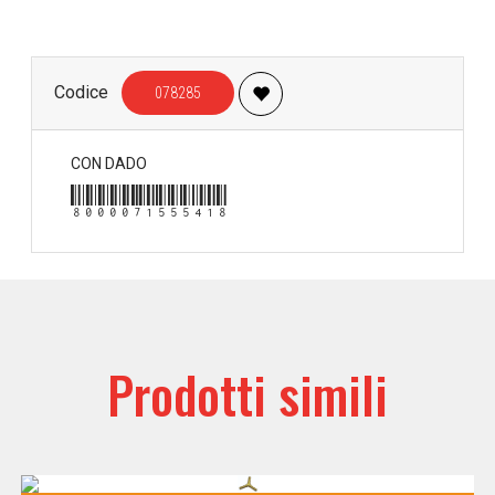
Codice
078285
CON DADO
8000071555418
Prodotti simili