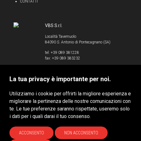
CONTATTI
VBS S.r.l.
Località Tavernuolo
84090 S. Antonio di Pontecagnano (SA)
tel: +39 089 381228
fax: +39 089 383232
info@vbssrl.it
La tua privacy è importante per noi.
P.IVA 00853520658
Utilizziamo i cookie per offrirti la migliore esperienza e
migliorare la pertinenza delle nostre comunicazioni con
te. Le tue preferenze saranno rispettate, useremo solo
VBS S.r.l. © 2020 - Tutti i diritti riservati
i dati per i quali darai il tuo consenso.
Privacy & Cookie Policy
HUBITAT
ACCONSENTO
NON ACCONSENTO