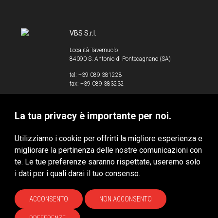
VBS S.r.l.
Località Tavernuolo
84090 S. Antonio di Pontecagnano (SA)
tel: +39 089 381228
fax: +39 089 383232
info@vbssrl.it
La tua privacy è importante per noi.
P.IVA 00853520658
Utilizziamo i cookie per offrirti la migliore esperienza e
migliorare la pertinenza delle nostre comunicazioni con
te. Le tue preferenze saranno rispettate, useremo solo
VBS S.r.l. © 2020 - Tutti i diritti riservati
i dati per i quali darai il tuo consenso.
Privacy & Cookie Policy
HUBITAT
ACCONSENTO
NON ACCONSENTO