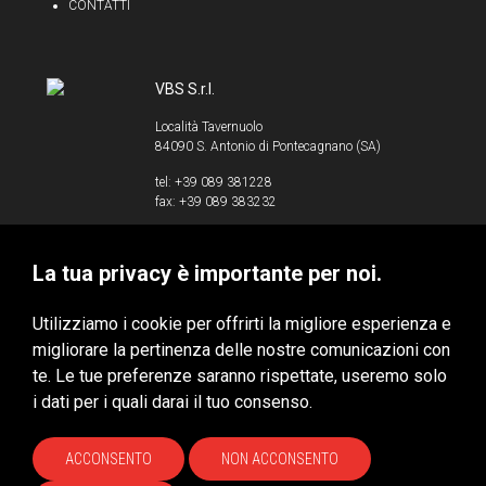
CONTATTI
VBS S.r.l.
Località Tavernuolo
84090 S. Antonio di Pontecagnano (SA)
tel: +39 089 381228
fax: +39 089 383232
info@vbssrl.it
La tua privacy è importante per noi.
P.IVA 00853520658
Utilizziamo i cookie per offrirti la migliore esperienza e
migliorare la pertinenza delle nostre comunicazioni con
te. Le tue preferenze saranno rispettate, useremo solo
VBS S.r.l. © 2020 - Tutti i diritti riservati
i dati per i quali darai il tuo consenso.
Privacy & Cookie Policy
HUBITAT
ACCONSENTO
NON ACCONSENTO