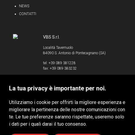
NEWS
CONTATTI
VBS S.r.l.
Località Tavernuolo
84090 S. Antonio di Pontecagnano (SA)
tel: +39 089 381228
fax: +39 089 383232
info@vbssrl.it
La tua privacy è importante per noi.
P.IVA 00853520658
Utilizziamo i cookie per offrirti la migliore esperienza e
migliorare la pertinenza delle nostre comunicazioni con
te. Le tue preferenze saranno rispettate, useremo solo
VBS S.r.l. © 2020 - Tutti i diritti riservati
i dati per i quali darai il tuo consenso.
Privacy & Cookie Policy