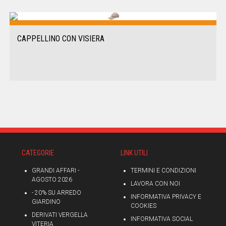
CAPPELLINO CON VISIERA
CATEGORIE
LINK UTILI
GRANDI AFFARI -
TERMINI E CONDIZIONI
AGOSTO 2026
LAVORA CON NOI
- 20% SU ARREDO
INFORMATIVA PRIVACY E
GIARDINO
COOKIES
DERIVATI VERGELLA
INFORMATIVA SOCIAL
VITERIA