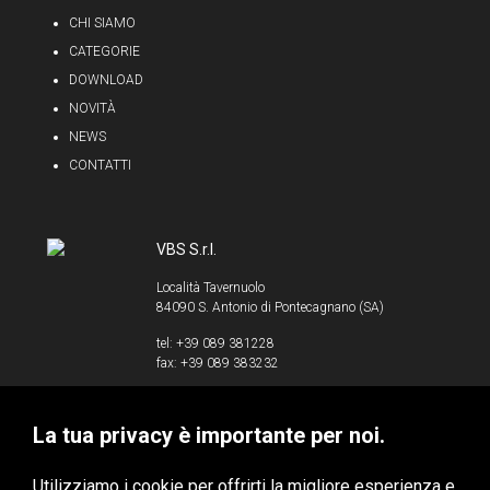
CHI SIAMO
CATEGORIE
DOWNLOAD
NOVITÀ
NEWS
CONTATTI
VBS S.r.l.
Località Tavernuolo
84090 S. Antonio di Pontecagnano (SA)
tel: +39 089 381228
fax: +39 089 383232
info@vbssrl.it
La tua privacy è importante per noi.
P.IVA 00853520658
Utilizziamo i cookie per offrirti la migliore esperienza e