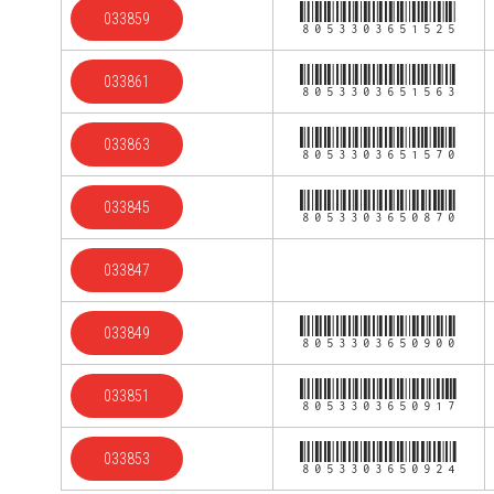
8053303651525
033859
8053303651563
033861
8053303651570
033863
8053303650870
033845
033847
8053303650900
033849
8053303650917
033851
8053303650924
033853