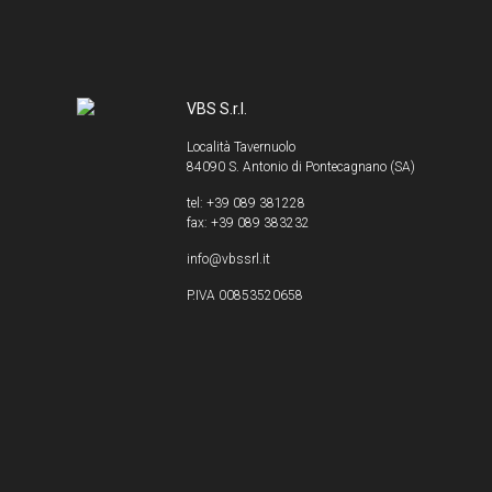
VBS S.r.l.
Località Tavernuolo
84090 S. Antonio di Pontecagnano (SA)
tel: +39 089 381228
fax: +39 089 383232
info@vbssrl.it
P.IVA 00853520658