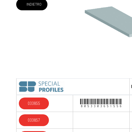
INDIETRO
8053303651556
033855
033857