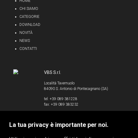
HOME
CHI SIAMO
CATEGORIE
DOWNLOAD
NOVITÀ
NEWS
CONTATTI
VBS S.r.l.
Località Tavernuolo
84090 S. Antonio di Pontecagnano (SA)
tel: +39 089 381228
fax: +39 089 383232
info@vbssrl.it
La tua privacy è importante per noi.
P.IVA 00853520658