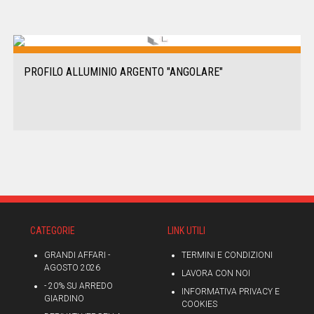
PROFILO ALLUMINIO ARGENTO "ANGOLARE"
CATEGORIE
LINK UTILI
GRANDI AFFARI -
TERMINI E CONDIZIONI
AGOSTO 2026
LAVORA CON NOI
- 20% SU ARREDO
INFORMATIVA PRIVACY E
GIARDINO
COOKIES