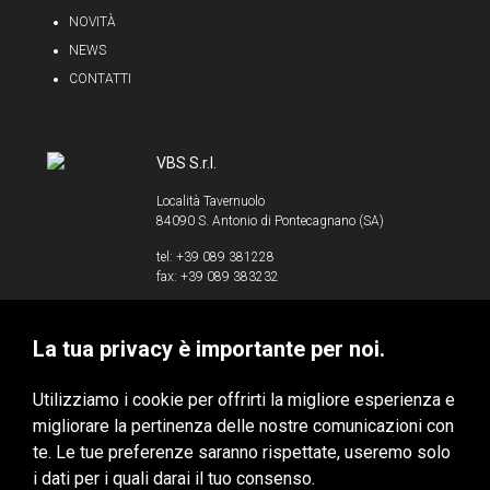
NOVITÀ
NEWS
CONTATTI
VBS S.r.l.
Località Tavernuolo
84090 S. Antonio di Pontecagnano (SA)
tel: +39 089 381228
fax: +39 089 383232
info@vbssrl.it
La tua privacy è importante per noi.
P.IVA 00853520658
Utilizziamo i cookie per offrirti la migliore esperienza e
migliorare la pertinenza delle nostre comunicazioni con
te. Le tue preferenze saranno rispettate, useremo solo
VBS S.r.l. © 2020 - Tutti i diritti riservati
i dati per i quali darai il tuo consenso.
Privacy & Cookie Policy