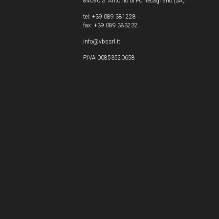
84090 S. Antonio di Pontecagnano (SA)
tel: +39 089 381228
fax: +39 089 383232
info@vbssrl.it
P.IVA 00853520658