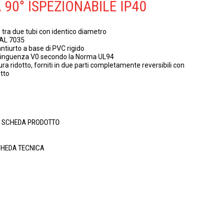
 90° ISPEZIONABILE IP40
tra due tubi con identico diametro
RAL 7035
tiurto a base di PVC rigido
tinguenza V0 secondo la Norma UL94
ra ridotto, forniti in due parti completamente reversibili con
tto
A SCHEDA PRODOTTO
CHEDA TECNICA