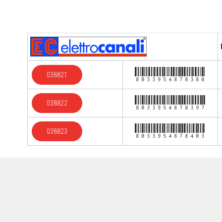
8033954878380
038821
8033954878397
038822
8033954878403
038823