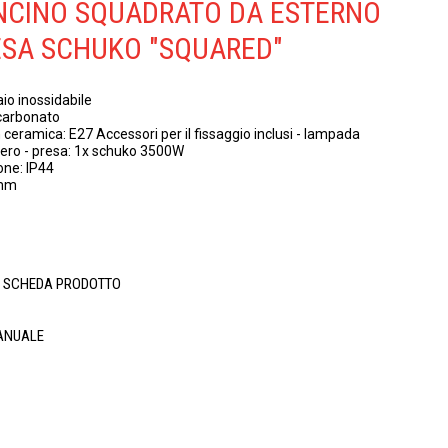
NCINO SQUADRATO DA ESTERNO
ESA SCHUKO "SQUARED"
aio inossidabile
icarbonato
ceramica: E27 Accessori per il fissaggio inclusi - lampada
Nero - presa: 1x schuko 3500W
one: IP44
 mm
A SCHEDA PRODOTTO
ANUALE