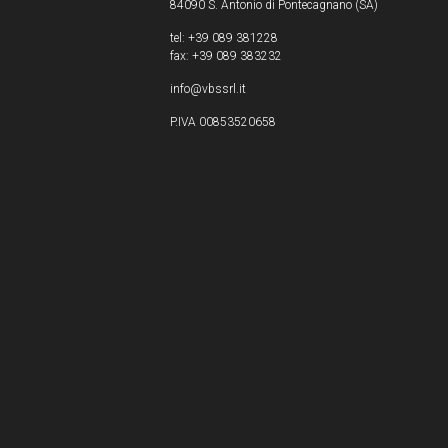
84090 S. Antonio di Pontecagnano (SA)
tel: +39 089 381228
fax: +39 089 383232
info@vbssrl.it
P.IVA 00853520658