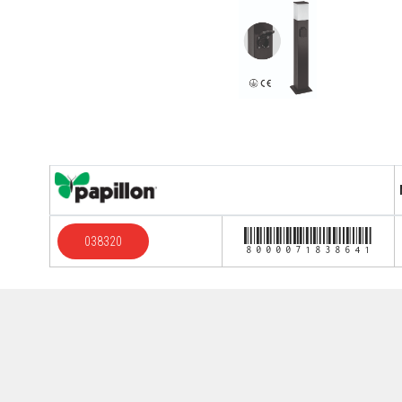
8000071838641
038320