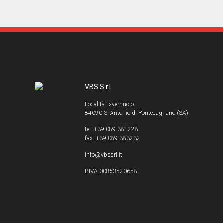
VBS S.r.l.
Località Tavernuolo
84090 S. Antonio di Pontecagnano (SA)
tel: +39 089 381228
fax: +39 089 383232
info@vbssrl.it
P.IVA 00853520658