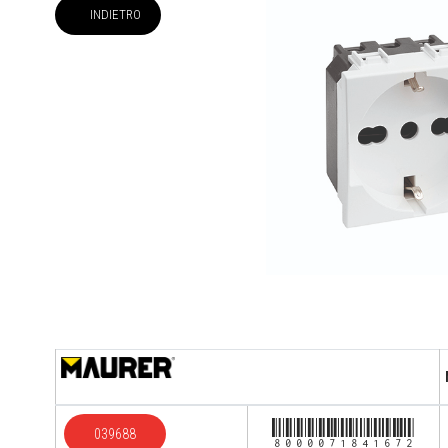
INDIETRO
8000071841672
039688