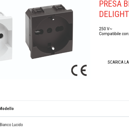
PRESA B
DELIGH
250 V~
Compatibile co
SCARICA L
Modello
Bianco Lucido