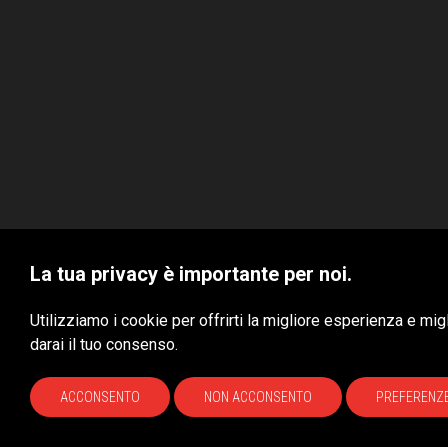
La tua privacy è importante per noi.
VBS S.r.l. © 2020 - Tutti i diritti riservati
Utilizziamo i cookie per offrirti la migliore esperienza e mi
darai il tuo consenso.
Site by
Xoftware
ACCONSENTO
NON ACCONSENTO
PREFERENZ