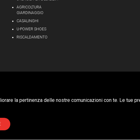
AGRICOLTURA
GIARDINAGGIO
CASALINGHI
U-POWER SHOES
RISCALDAMENTO
Privacy & Cookie Policy
gliorare la pertinenza delle nostre comunicazioni con te. Le tue pr
E