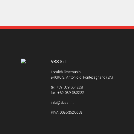
VBS S.r.l.
Località Tavernuolo
84090 S. Antonio di Pontecagnano (SA)
tel: +39 089 381228
fax: +39 089 383232
info@vbssrl.it
P.IVA 00853520658