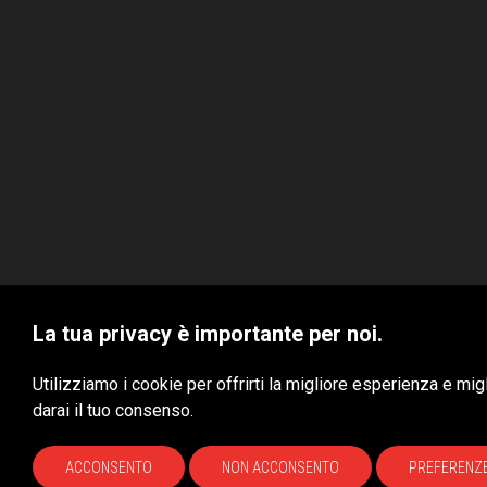
La tua privacy è importante per noi.
VBS S.r.l. © 2020 - Tutti i diritti riservati
Utilizziamo i cookie per offrirti la migliore esperienza e mi
darai il tuo consenso.
Site by
Xoftware
ACCONSENTO
NON ACCONSENTO
PREFERENZ