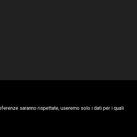
HUBITAT
eferenze saranno rispettate, useremo solo i dati per i quali