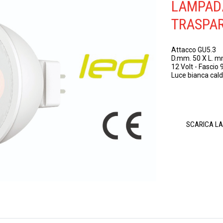
LAMPADA
TRASPA
Attacco GU5.3
D.mm. 50 X L. m
12 Volt - Fascio 
Luce bianca cal
SCARICA L