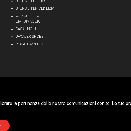
UTENSILI ELETTRICI
UTENSILI PER L'EDILIZIA
AGRICOLTURA
GIARDINAGGIO
CASALINGHI
U-POWER SHOES
RISCALDAMENTO
Privacy & Cookie Policy
gliorare la pertinenza delle nostre comunicazioni con te. Le tue pr
E