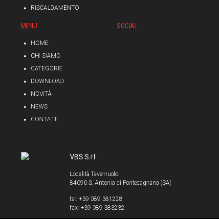
RISCALDAMENTO
MENU
SOCIAL
HOME
CHI SIAMO
CATEGORIE
DOWNLOAD
NOVITÀ
NEWS
CONTATTI
VBS S.r.l.
Località Tavernuolo
84090 S. Antonio di Pontecagnano (SA)
tel: +39 089 381228
fax: +39 089 383232