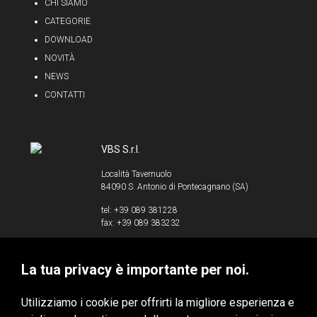
CHI SIAMO
CATEGORIE
DOWNLOAD
NOVITÀ
NEWS
CONTATTI
VBS S.r.l.
Località Tavernuolo
84090 S. Antonio di Pontecagnano (SA)
tel: +39 089 381228
fax: +39 089 383232
info@vbssrl.it
La tua privacy è importante per noi.
P.IVA 00853520658
Utilizziamo i cookie per offrirti la migliore esperienza e