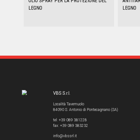
OLIO SPRAY PER LA PROTEZIONE DEL
ANTITAR
LEGNO
LEGNO
VBS S.r.l.
Località Tavernuolo
84090 S. Antonio di Pontecagnano (SA)
tel: +39 089 381228
fax: +39 089 383232
info@vbssrl.it