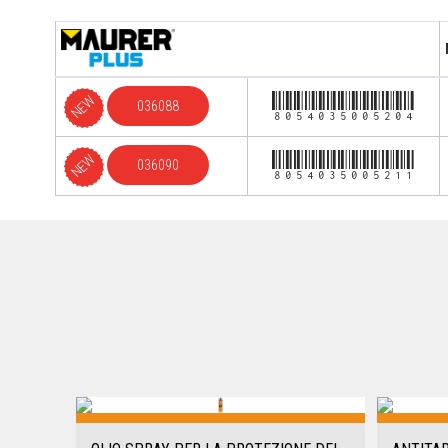
8054035005204
NEW
036088
8054035005211
NEW
036090