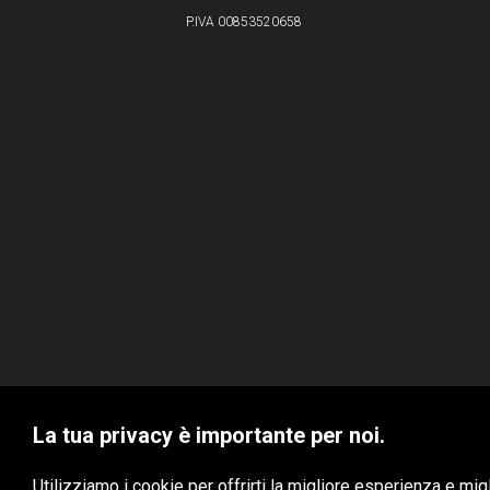
P.IVA 00853520658
La tua privacy è importante per noi.
VBS S.r.l. © 2020 - Tutti i diritti riservati
Utilizziamo i cookie per offrirti la migliore esperienza e mi