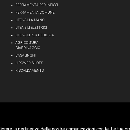
FERRAMENTA PER INFISSI
FERRAMENTA COMUNE
UTENSILI A MANO
UTENSILI ELETTRICI
UTENSILI PER L'EDILIZIA
AGRICOLTURA
GIARDINAGGIO
CASALINGHI
U-POWER SHOES
RISCALDAMENTO
Privacy & Cookie Policy
gliorare la pertinenza delle nostre comunicazioni con te. Le tue pr