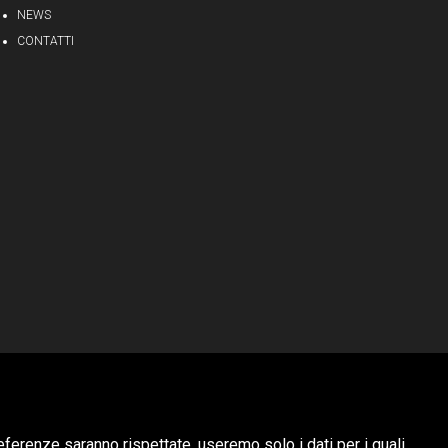
NEWS
CONTATTI
HUBITAT
eferenze saranno rispettate, useremo solo i dati per i quali