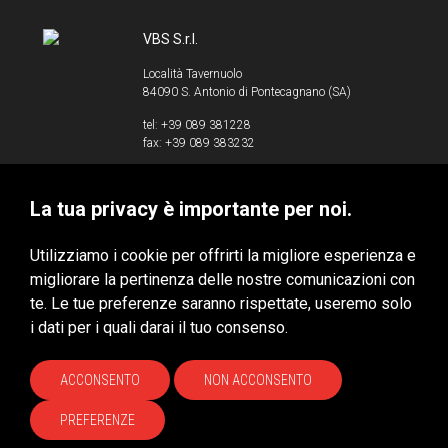
VBS S.r.l.
Località Tavernuolo
84090 S. Antonio di Pontecagnano (SA)
tel: +39 089 381228
fax: +39 089 383232
info@vbssrl.it
La tua privacy è importante per noi.
P.IVA 00853520658
Utilizziamo i cookie per offrirti la migliore esperienza e
migliorare la pertinenza delle nostre comunicazioni con
te. Le tue preferenze saranno rispettate, useremo solo
VBS S.r.l. © 2020 - Tutti i diritti riservati
i dati per i quali darai il tuo consenso.
Privacy & Cookie Policy
HUBITAT
ACCONSENTO
NON ACCONSENTO
PREFERENZE
Site by
Xoftware