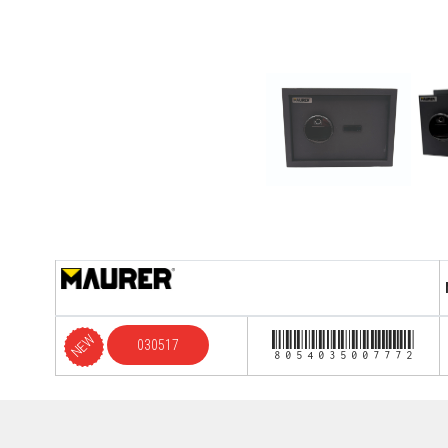
8054035007772
NEW
030517