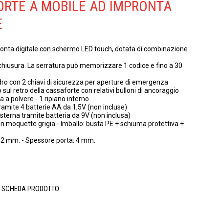
RTE A MOBILE AD IMPRONTA
E
ronta digitale con schermo LED touch, dotata di combinazione
 chiusura. La serratura può memorizzare 1 codice e fino a 30
ndro con 2 chiavi di sicurezza per aperture di emergenza
io sul retro della cassaforte con relativi bulloni di ancoraggio
ta a polvere - 1 ripiano interno
amite 4 batterie AA da 1,5V (non incluse)
terna tramite batteria da 9V (non inclusa)
 in moquette grigia - Imballo: busta PE + schiuma protettiva +
 2 mm. - Spessore porta: 4 mm.
A SCHEDA PRODOTTO