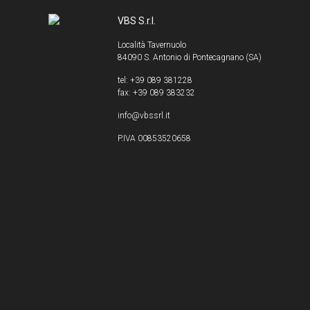
VBS S.r.l.
Località Tavernuolo
84090 S. Antonio di Pontecagnano (SA)
tel: +39 089 381228
fax: +39 089 383232
info@vbssrl.it
P.IVA 00853520658