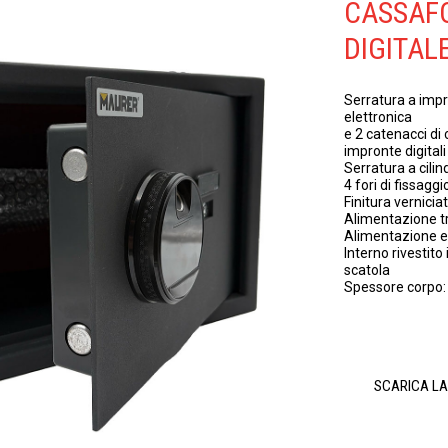
CASSAFO
DIGITAL
Serratura a imp
elettronica
e 2 catenacci di
impronte digitali
Serratura a cili
4 fori di fissagg
Finitura vernicia
Alimentazione tr
Alimentazione es
Interno rivestito
scatola
Spessore corpo:
SCARICA L